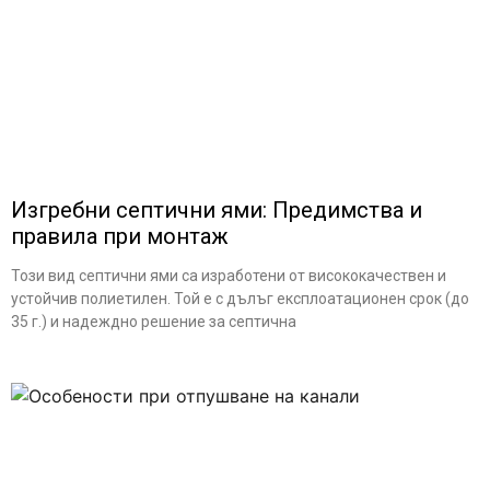
Изгребни септични ями: Предимства и
правила при монтаж
Този вид септични ями са изработени от висококачествен и
устойчив полиетилен. Той е с дълъг експлоатационен срок (до
35 г.) и надеждно решение за септична