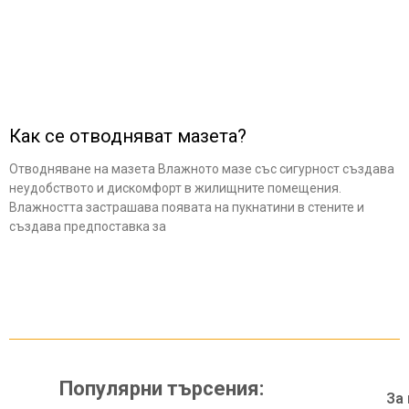
Как се отводняват мазета?
Отводняване на мазета Влажното мазе със сигурност създава
неудобството и дискомфорт в жилищните помещения.
Влажността застрашава появата на пукнатини в стените и
създава предпоставка за
Популярни търсения:
За